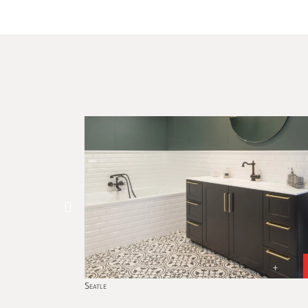
+
+
Seatle