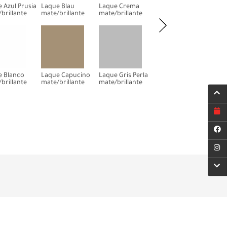
 Azul Prusia
Laque Blau
Laque Crema
Laque Gris Souris
Laq
brillante
mate/brillante
mate/brillante
mate/brillante
mate
e Blanco
Laque Capucino
Laque Gris Perla
Laque Gris Storm
Laq
brillante
mate/brillante
mate/brillante
mate/brillante
mate