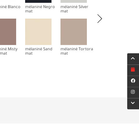
iné Blanco
mélaniné Negro
mélaniné Silver
mélaniné Verde Té
mat
mat
mat
iné Misty
mélaniné Sand
mélaniné Tortora
mélaniné Wasabi
 mat
mat
mat
mat