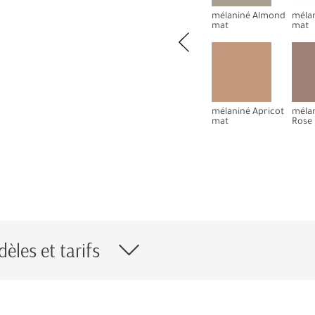
mélaniné Almond
mélan
mat
mat
mélaniné Apricot
mélan
mat
Rose
èles et tarifs