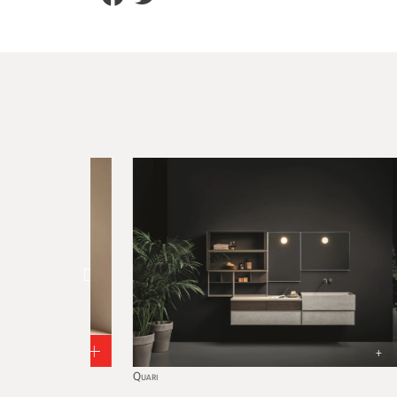
+
+
Quari