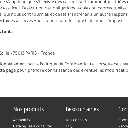
ne s’applique que s’il existe des raisons suffisamment justifiées
écessaire à l’exécution des obligations légales ou contractuelles.
l qui nous sont fournies et de les transférer à un autre respon
taines archives vous concernant lorsque la loi nous l’impose.
ctant :
Caille – 75013 PARIS - France
ionnellement notre Politique de Confidentialité. Lorsque cela s
ette page pour prendre connaissance des éventuelles modificati
Nos produits
Besoin d'aides
Con
Actualités
Nos conseils
Cont
Catalogues à consulter
FAQ
Rend