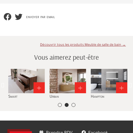
envoyer par email
Découvrir tous les produits Meuble de salle de bain →
Vous aimerez peut-être
Smart
Urban
Hampton
T