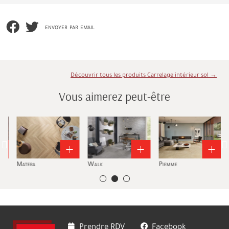
envoyer par email
Découvrir tous les produits Carrelage intérieur sol →
Vous aimerez peut-être
Matera
Walk
Piemme
V
Prendre RDV
Facebook