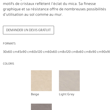
motifs de cristaux reflètent l’éclat du mica. Sa finesse
graphique et sa résistance offre de nombreuses possibilités
d’utilisation au sol comme au mur.
DEMANDER UN DEVIS GRATUIT
FORMATS
30x60 cm
45x90 cm
60x120 cm
60x60 cm
8x120 cm
8x60 cm
8x90 cm
90x9
COLORIS
Beige
Light Grey