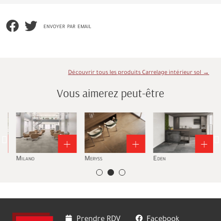
envoyer par email
Découvrir tous les produits Carrelage intérieur sol →
Vous aimerez peut-être
Milano
Meryss
Eden
B
Prendre RDV
Facebook