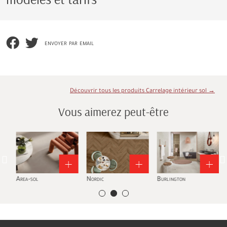
envoyer par email
Découvrir tous les produits Carrelage intérieur sol →
Vous aimerez peut-être
Area-sol
Nordic
Burlington
T