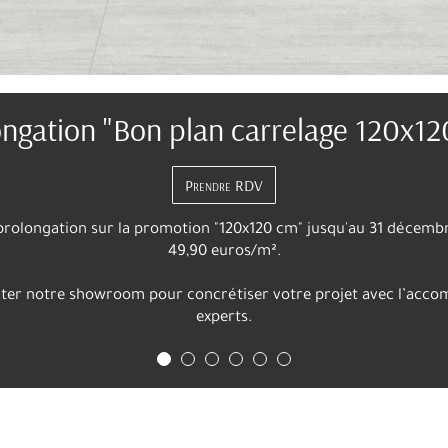
SA CA RO
SAlle de bains, sanitaire, CArrelage, et RObinetterie : SACARO la