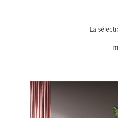
La sélect
m