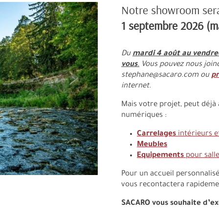
Notre showroom ser
1 septembre 2026 (ma
Du
mardi 4 août au vendred
vous
.
Vous pouvez nous joindr
stephane@sacaro.com ou
pr
internet.
Mais votre projet, peut déj
numériques :
Carrelages
intérieurs e
Meubles
Equipements
pour salle
Pour un accueil personnalis
vous recontactera rapidemen
SACARO vous souhaite d’exc