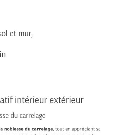
ol et mur,
in
tif intérieur extérieur
sse du carrelage
la noblesse du carrelage
, tout en appréciant sa