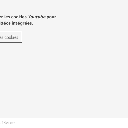
er les cookies
Youtube
pour
vidéos intégrées.
les cookies
is 13éme